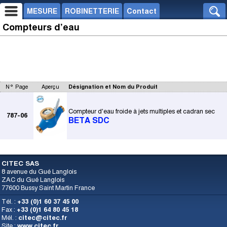
MESURE
ROBINETTERIE
Contact
Compteurs d’eau
N° Page
Aperçu
Désignation et Nom du Produit
Compteur d'eau froide à jets multiples et cadran sec
787-06
BETA SDC
CITEC SAS
8 avenue du Gué Langlois
ZAC du Gué Langlois
77600 Bussy Saint Martin France
Tél. :
+33 (0)1 60 37 45 00
Fax :
+33 (0)1 64 80 45 18
Mél. :
citec@citec.fr
Site :
www.citec.fr