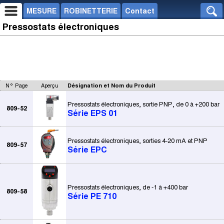
MESURE
ROBINETTERIE
Contact
Pressostats électroniques
N° Page
Aperçu
Désignation et Nom du Produit
Pressostats électroniques, sortie PNP, de 0 à +200 bar
809-52
Série EPS 01
Pressostats électroniques, sorties 4-20 mA et PNP
809-57
Série EPC
Pressostats électroniques, de -1 à +400 bar
809-58
Série PE 710