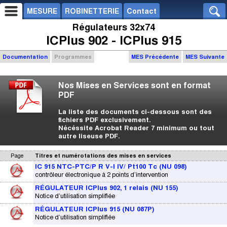
MESURE
ROBINETTERIE
Contact
Régulateurs 32x74
ICPlus 902 - ICPlus 915
Documentation
Programmes
MES Précédente
MES Suivante
Nos Mises en Services sont en format
PDF
La liste des documents ci-dessous sont des
fichiers PDF exclusivement.
Nécéssite Acrobat Reader 7 minimum ou tout
autre liseuse PDF.
Page
Titres et numérotations des mises en services
IC 915 NTC-PTC/P R V-I IV/ Pt100 Tc (NU 098)
contrôleur électronique à 2 points d’intervention
RÉGULATEUR ICPlus 902, 1 relais (NU 155)
Notice d’utilisation simplifiée
RÉGULATEUR ICPlus 915 (NU 087P)
Notice d’utilisation simplifiée