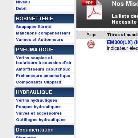
Niveau
Nos Mise
Débit
La liste d
ROBINETTERIE
Nécéssite 
Soupapes Sûreté
Manchons compensateurs
Page
Titres et numé
Vannes et Actionneurs
EM300(LX) (
Indicateur éle
PNEUMATIQUE
Vérins souples et
isolateurs à coussins d'air
Amortisseurs caoutchouc
Préhenseurs pneumatique
Composants Clippard
HYDRAULIQUE
Vérins hydrauliques
Pompes hydrauliques
Valves et accessoires
Outillages hydrauliques
Documentation
Plaquette