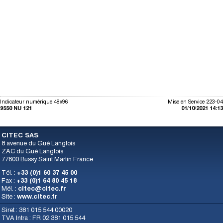
Indicateur numérique 48x96
Mise en Service 223-04
9550 NU 121
01/10/2021 14:13
CITEC SAS
8 avenue du Gué Langlois
ZAC du Gué Langlois
77600 Bussy Saint Martin France
Tél. :
+33 (0)1 60 37 45 00
Fax :
+33 (0)1 64 80 45 18
Mél. :
citec@citec.fr
Site :
www.citec.fr
Siret : 381 015 544 00020
TVA Intra : FR 02 381 015 544