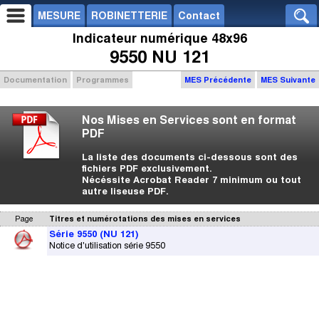
MESURE
ROBINETTERIE
Contact
Indicateur numérique 48x96
9550 NU 121
Documentation
Programmes
MES Précédente
MES Suivante
Nos Mises en Services sont en format
PDF
La liste des documents ci-dessous sont des
fichiers PDF exclusivement.
Nécéssite Acrobat Reader 7 minimum ou tout
autre liseuse PDF.
Page
Titres et numérotations des mises en services
Série 9550 (NU 121)
Notice d'utilisation série 9550