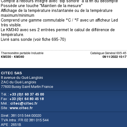
Compte à rebours intégré avec "bip sonore" à la fin du décompte
Possède une touche "Maintien de la mesure"
Affichage de la température instantanée ou de la température
maximum/minimum
Comprend une gamme commutable °C / °F avec un afficheur Led
très visible.
Le KM340 avec ses 2 entrées permet le calcul de différence de
température.
Livré sans sonde (voir fiche 695-70)
Thermomètre portable Industrie
Catalogue Général 695-45
KM330 - KM340
09/11/2022 10:17
CITEC SAS
8 avenue du Gué Langlois
ZAC du Gué Langlois
77600 Bussy Saint Martin France
Tél. :
+33 (0)1 60 37 45 00
Fax :
+33 (0)1 64 80 45 18
Mél. :
citec@citec.fr
Site :
www.citec.fr
Siret : 381 015 544 00020
TVA Intra : FR 02 381 015 544
APE : 2651B