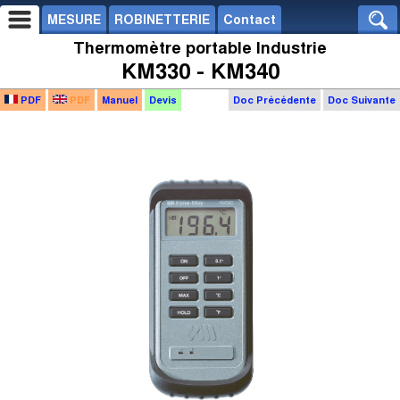
MESURE
ROBINETTERIE
Contact
Thermomètre portable Industrie
KM330 - KM340
PDF
PDF
Manuel
Devis
Doc Précédente
Doc Suivante