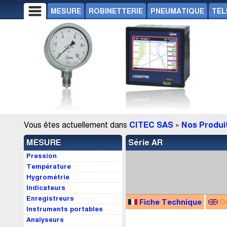
MESURE
ROBINETTERIE
PNEUMATIQUE
TÉL
Vous êtes actuellement dans
CITEC SAS
»
Nos Produi
MESURE
Série AR
Pression
Température
Hygrométrie
Indicateurs
Enregistreurs
Fiche Technique
D
Instruments portables
Analyseurs