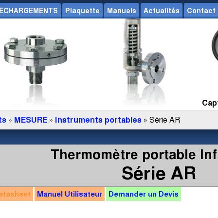
ÉCHARGEMENTS
Plaquette
Manuels
Actualités
Contact
Capt
ts
»
MESURE
»
Instruments portables
» Série AR
Thermomètre portable In
Série AR
atasheet
Manuel
Utilisateur
Demander un
Devis