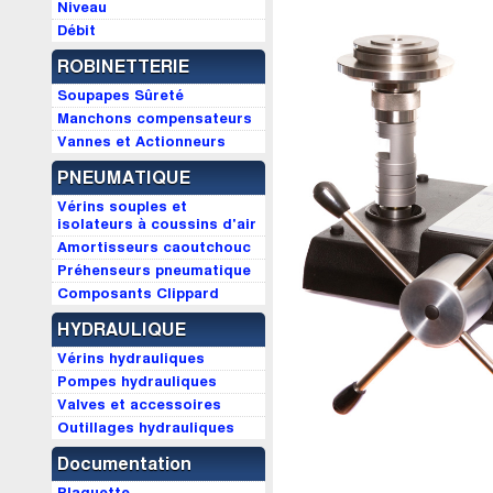
Niveau
Débit
ROBINETTERIE
Soupapes Sûreté
Manchons compensateurs
Vannes et Actionneurs
PNEUMATIQUE
Vérins souples et
isolateurs à coussins d'air
Amortisseurs caoutchouc
Préhenseurs pneumatique
Composants Clippard
HYDRAULIQUE
Vérins hydrauliques
Pompes hydrauliques
Valves et accessoires
Outillages hydrauliques
Documentation
Plaquette