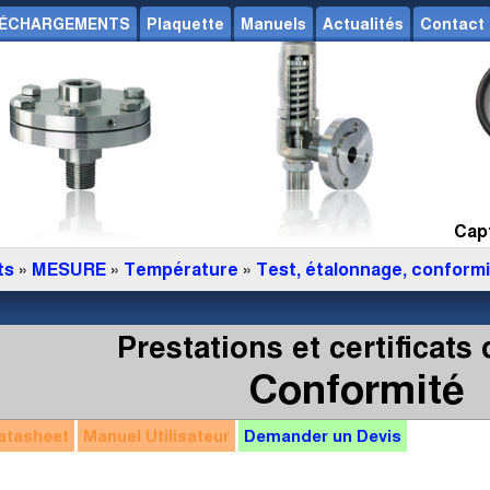
ÉCHARGEMENTS
Plaquette
Manuels
Actualités
Contact
Capt
ts
»
MESURE
»
Température
»
Test, étalonnage, conform
Prestations et certificats 
Conformité
atasheet
Manuel
Utilisateur
Demander un
Devis