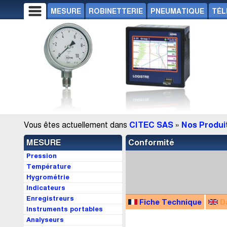
MESURE
ROBINETTERIE
PNEUMATIQUE
TÉL
Vous êtes actuellement dans
CITEC SAS
»
Nos Produi
MESURE
Conformité
Pression
Température
Hygrométrie
Indicateurs
Enregistreurs
Fiche Technique
D
Instruments portables
Analyseurs