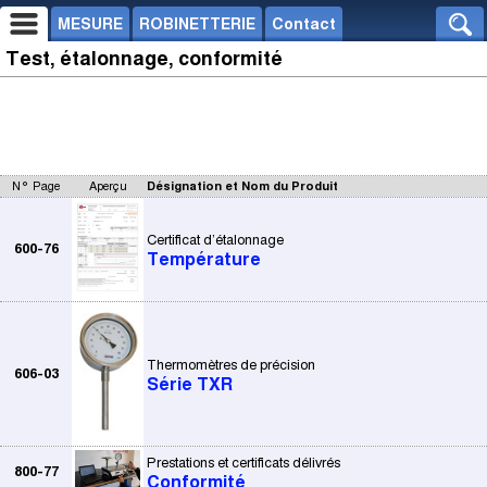
MESURE
ROBINETTERIE
Contact
Test, étalonnage, conformité
N° Page
Aperçu
Désignation et Nom du Produit
Certificat d’étalonnage
600-76
Température
Thermomètres de précision
606-03
Série TXR
Prestations et certificats délivrés
800-77
Conformité