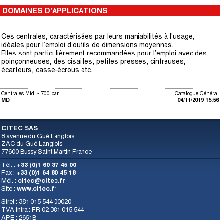
DOMAINES D'APPLICATIONS
Ces centrales, caractérisées par leurs maniabilités à l’usage,
idéales pour l’emploi d’outils de dimensions moyennes.
Elles sont particulièrement recommandées pour l’emploi avec des
poinçonneuses, des cisailles, petites presses, cintreuses,
écarteurs, casse-écrous etc.
Centrales Midi - 700 bar
Catalogue Général
MD
04/11/2019 15:56
CITEC SAS
8 avenue du Gué Langlois
ZAC du Gué Langlois
77600 Bussy Saint Martin France
Tél. :
+33 (0)1 60 37 45 00
Fax :
+33 (0)1 64 80 45 18
Mél. :
citec@citec.fr
Site :
www.citec.fr
Siret : 381 015 544 00020
TVA Intra : FR 02 381 015 544
APE : 2651B