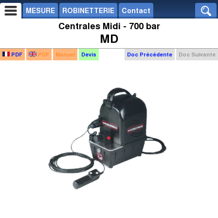
MESURE
ROBINETTERIE
Contact
Centrales Midi - 700 bar
MD
PDF
PDF
Manuel
Devis
Doc Précédente
Doc Suivante