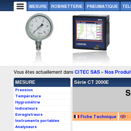
MESURE
ROBINETTERIE
PNEUMATIQUE
TÉL
Vous êtes actuellement dans
CITEC SAS
»
Nos Produi
MESURE
Série CT 2000E
Pression
S
Température
Hygrométrie
Indicateurs
Enregistreurs
Fiche Technique
D
Instruments portables
Analyseurs