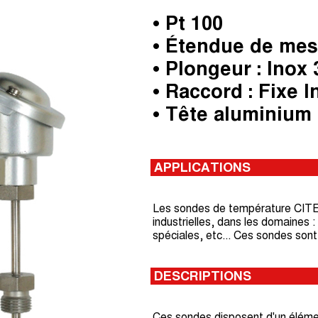
• Pt 100
• Étendue de mesu
• Plongeur : Inox 
• Raccord : Fixe I
• Tête aluminium
APPLICATIONS
Les sondes de température CITEC
industrielles, dans les domaines :
spéciales, etc... Ces sondes son
DESCRIPTIONS
Ces sondes disposent d'un élémen