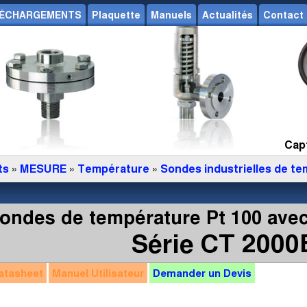
ÉCHARGEMENTS
Plaquette
Manuels
Actualités
Contact
Capt
ts
»
MESURE
»
Température
»
Sondes industrielles de t
ondes de température Pt 100 avec
Série CT 2000
atasheet
Manuel
Utilisateur
Demander un
Devis