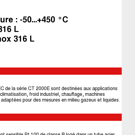
re : -50...+450 °C
316 L
nox 316 L
 de la série CT 2000E sont destinées aux applications
 climatisation, froid industriel, chauffage, machines
t adaptées pour des mesures en milieu gazeux et liquides.
t sensible Pt 100 de classe B logé dans un tube acier