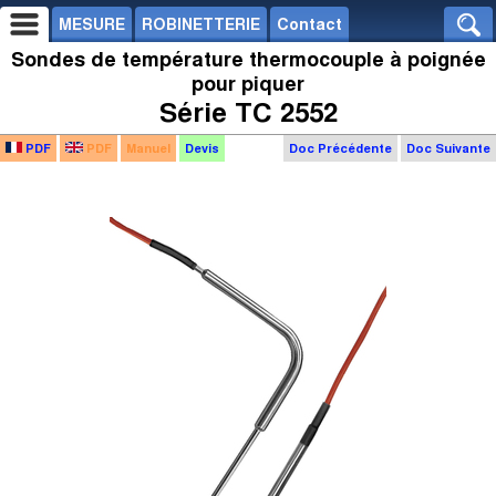
MESURE
ROBINETTERIE
Contact
Sondes de température thermocouple à poignée
pour piquer
Série TC 2552
PDF
PDF
Manuel
Devis
Doc Précédente
Doc Suivante