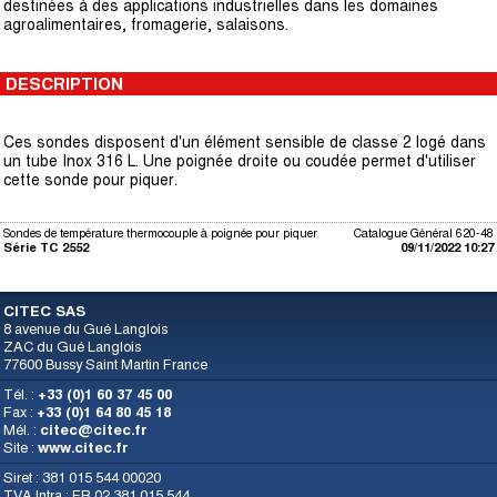
destinées à des applications industrielles dans les domaines
agroalimentaires, fromagerie, salaisons.
DESCRIPTION
Ces sondes disposent d'un élément sensible de classe 2 logé dans
un tube Inox 316 L. Une poignée droite ou coudée permet d'utiliser
cette sonde pour piquer.
Sondes de température thermocouple à poignée pour piquer
Catalogue Général 620-48
Série TC 2552
09/11/2022 10:27
CITEC SAS
8 avenue du Gué Langlois
ZAC du Gué Langlois
77600 Bussy Saint Martin France
Tél. :
+33 (0)1 60 37 45 00
Fax :
+33 (0)1 64 80 45 18
Mél. :
citec@citec.fr
Site :
www.citec.fr
Siret : 381 015 544 00020
TVA Intra : FR 02 381 015 544