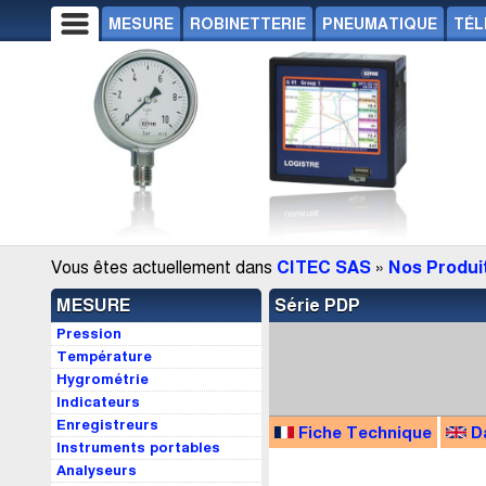
MESURE
ROBINETTERIE
PNEUMATIQUE
TÉL
Vous êtes actuellement dans
CITEC SAS
»
Nos Produi
MESURE
Série PDP
Pression
Température
Hygrométrie
Indicateurs
Enregistreurs
Fiche Technique
D
Instruments portables
Analyseurs