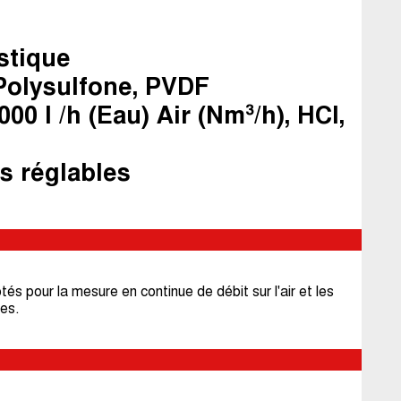
stique
 Polysulfone, PVDF
1 000 l /h (Eau) Air (Nm³/h), HCl,
ts réglables
 pour la mesure en continue de débit sur l'air et les
ues.