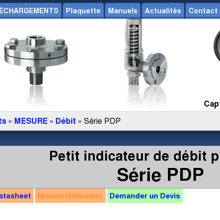
ÉCHARGEMENTS
Plaquette
Manuels
Actualités
Contact
Capt
ts
»
MESURE
»
Débit
» Série PDP
Petit indicateur de débit 
Série PDP
atasheet
Manuel
Utilisateur
Demander un
Devis