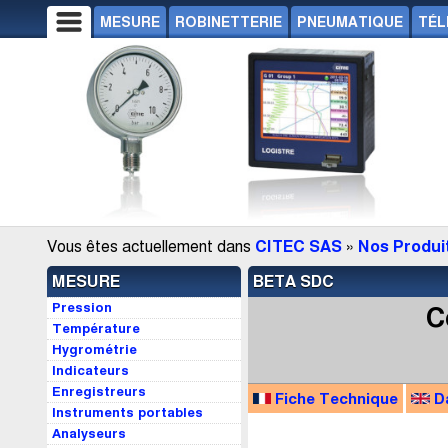
MESURE
ROBINETTERIE
PNEUMATIQUE
TÉL
Vous êtes actuellement dans
CITEC SAS
»
Nos Produi
MESURE
BETA SDC
Pression
C
Température
Hygrométrie
Indicateurs
Enregistreurs
Fiche Technique
D
Instruments portables
Analyseurs