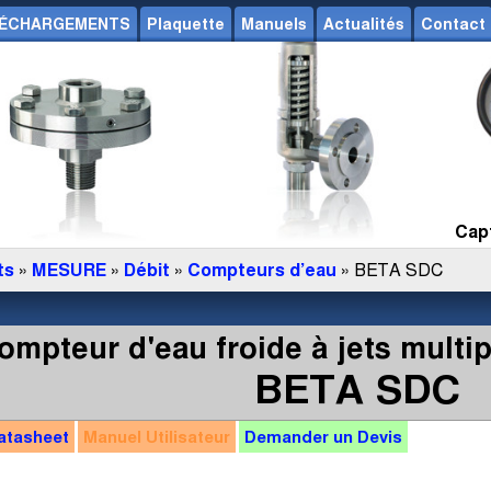
ÉCHARGEMENTS
Plaquette
Manuels
Actualités
Contact
Capt
ts
»
MESURE
»
Débit
»
Compteurs d’eau
» BETA SDC
ompteur d'eau froide à jets multip
BETA SDC
atasheet
Manuel
Utilisateur
Demander un
Devis