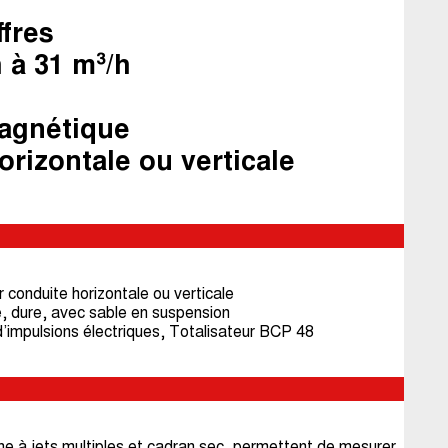
ffres
h à 31 m³/h
agnétique
orizontale ou verticale
r conduite horizontale ou verticale
le, dure, avec sable en suspension
’impulsions électriques, Totalisateur BCP 48
ne à jets multiples et cadran sec, permettent de mesurer