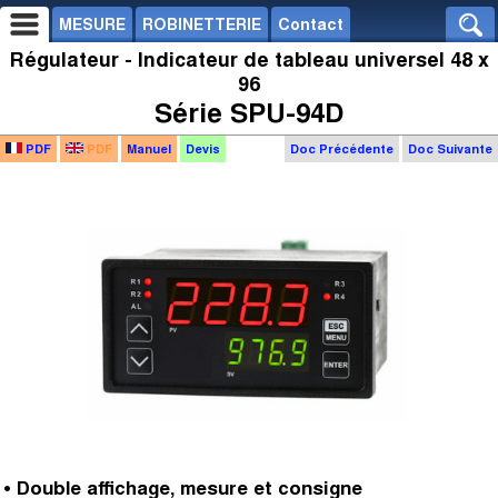
MESURE
ROBINETTERIE
Contact
Régulateur - Indicateur de tableau universel 48 x
96
Série SPU-94D
PDF
PDF
Manuel
Devis
Doc Précédente
Doc Suivante
• Double affichage, mesure et consigne