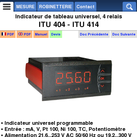
MESURE
ROBINETTERIE
Contact
Indicateur de tableau universel, 4 relais
ITU 404 - ITU 414
PDF
PDF
Manuel
Devis
Doc Précédente
Doc Suivante
• Indicateur universel programmable
• Entrée : mA, V, Pt 100, Ni 100, TC, Potentiomètre
• Alimentation 21,6...253 V AC 50/60 Hz ou 19,2...300 V