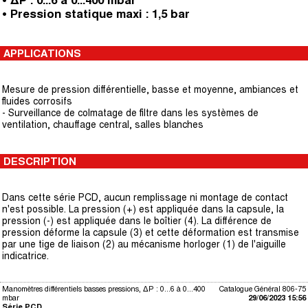
• ΔP : 0...6 à 0...400 mbar
• Pression statique maxi : 1,5 bar
APPLICATIONS
Mesure de pression différentielle, basse et moyenne, ambiances et
fluides corrosifs
- Surveillance de colmatage de filtre dans les systèmes de
ventilation, chauffage central, salles blanches
DESCRIPTION
Dans cette série PCD, aucun remplissage ni montage de contact
n'est possible. La pression (+) est appliquée dans la capsule, la
pression (-) est appliquée dans le boîtier (4). La différence de
pression déforme la capsule (3) et cette déformation est transmise
par une tige de liaison (2) au mécanisme horloger (1) de l'aiguille
indicatrice.
Manomètres différentiels basses pressions, ΔP : 0...6 à 0...400
Catalogue Général 806-75
mbar
29/06/2023 15:56
Série PCD