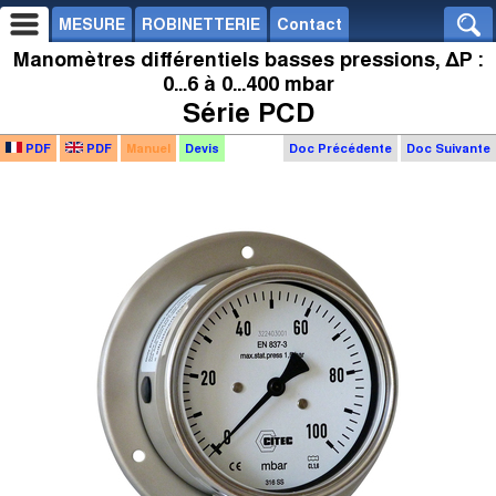
MESURE
ROBINETTERIE
Contact
Manomètres différentiels basses pressions, ΔP :
0...6 à 0...400 mbar
Série PCD
PDF
PDF
Manuel
Devis
Doc Précédente
Doc Suivante