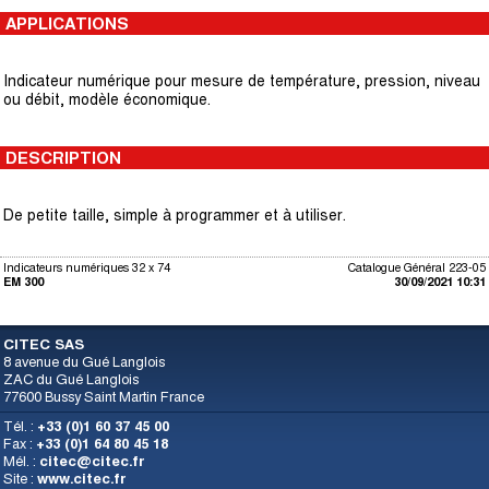
APPLICATIONS
Indicateur numérique pour mesure de température, pression, niveau
ou débit, modèle économique.
DESCRIPTION
De petite taille, simple à programmer et à utiliser.
Indicateurs numériques 32 x 74
Catalogue Général 223-05
EM 300
30/09/2021 10:31
CITEC SAS
8 avenue du Gué Langlois
ZAC du Gué Langlois
77600 Bussy Saint Martin France
Tél. :
+33 (0)1 60 37 45 00
Fax :
+33 (0)1 64 80 45 18
Mél. :
citec@citec.fr
Site :
www.citec.fr