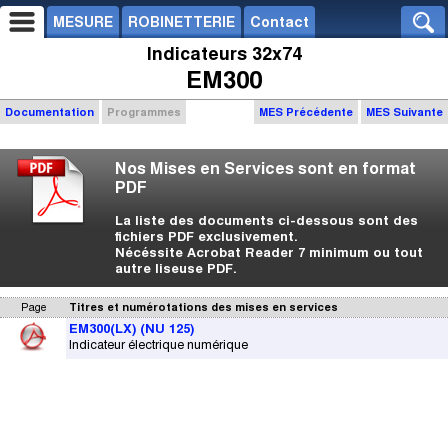
MESURE
ROBINETTERIE
Contact
Indicateurs 32x74
EM300
Documentation
Programmes
MES Précédente
MES Suivante
Nos Mises en Services sont en format
PDF
La liste des documents ci-dessous sont des
fichiers PDF exclusivement.
Nécéssite Acrobat Reader 7 minimum ou tout
autre liseuse PDF.
Page
Titres et numérotations des mises en services
EM300(LX) (NU 125)
Indicateur électrique numérique