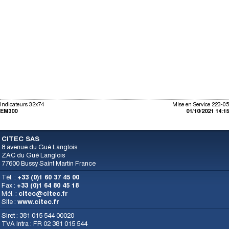
Indicateurs 32x74
Mise en Service 223-05
EM300
01/10/2021 14:15
CITEC SAS
8 avenue du Gué Langlois
ZAC du Gué Langlois
77600 Bussy Saint Martin France
Tél. :
+33 (0)1 60 37 45 00
Fax :
+33 (0)1 64 80 45 18
Mél. :
citec@citec.fr
Site :
www.citec.fr
Siret : 381 015 544 00020
TVA Intra : FR 02 381 015 544