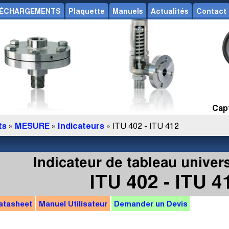
ÉCHARGEMENTS
Plaquette
Manuels
Actualités
Contact
Capt
ts
»
MESURE
»
Indicateurs
» ITU 402 - ITU 412
Indicateur de tableau universe
ITU 402 - ITU 4
atasheet
Manuel
Utilisateur
Demander un
Devis