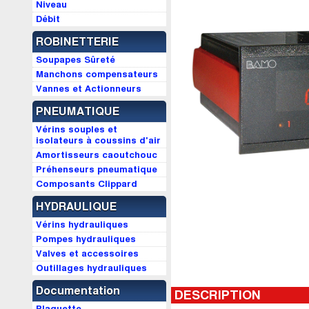
Niveau
Débit
ROBINETTERIE
Soupapes Sûreté
Manchons compensateurs
Vannes et Actionneurs
PNEUMATIQUE
Vérins souples et
isolateurs à coussins d'air
Amortisseurs caoutchouc
Préhenseurs pneumatique
Composants Clippard
HYDRAULIQUE
Vérins hydrauliques
Pompes hydrauliques
Valves et accessoires
Outillages hydrauliques
Documentation
DESCRIPTION
Plaquette