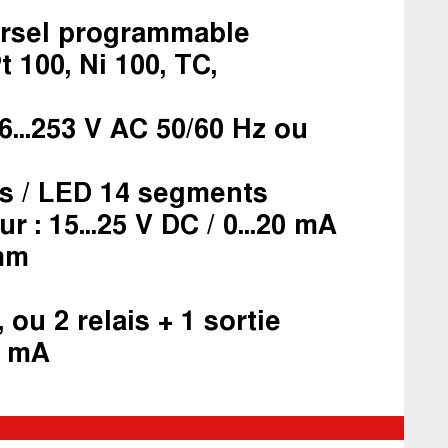
versel programmable
t 100, Ni 100, TC,
6...253 V AC 50/60 Hz ou
its / LED 14 segments
r : 15...25 V DC / 0...20 mA
 mm
s, ou 2 relais + 1 sortie
0 mA