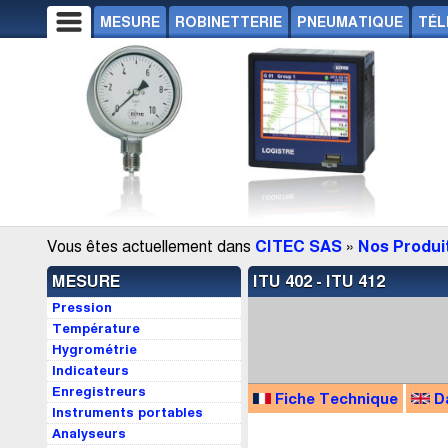
MESURE
ROBINETTERIE
PNEUMATIQUE
TÉL
Vous êtes actuellement dans
CITEC SAS
»
Nos Produi
MESURE
ITU 402 - ITU 412
Pression
Température
Hygrométrie
Indicateurs
Enregistreurs
Fiche Technique
D
Instruments portables
Analyseurs