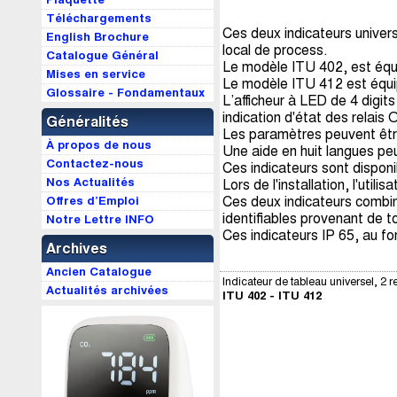
Téléchargements
Ces deux indicateurs univer
English Brochure
local de process.
Catalogue Général
Le modèle ITU 402, est équi
Mises en service
Le modèle ITU 412 est équip
Glossaire - Fondamentaux
L’afficheur à LED de 4 digi
indication d'état des relais
Généralités
Les paramètres peuvent être 
À propos de nous
Une aide en huit langues pe
Contactez-nous
Ces indicateurs sont disponi
Nos Actualités
Lors de l'installation, l'ut
Offres d’Emploi
Ces deux indicateurs combin
identifiables provenant de 
Notre Lettre INFO
Ces indicateurs IP 65, au fo
Archives
Ancien Catalogue
Indicateur de tableau universel, 2 re
Actualités archivées
ITU 402 - ITU 412