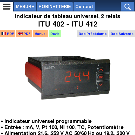
MESURE
ROBINETTERIE
Contact
Indicateur de tableau universel, 2 relais
ITU 402 - ITU 412
PDF
PDF
Manuel
Devis
Doc Précédente
Doc Suivante
• Indicateur universel programmable
• Entrée : mA, V, Pt 100, Ni 100, TC, Potentiomètre
• Alimentation 21,6...253 V AC 50/60 Hz ou 19,2...300 V