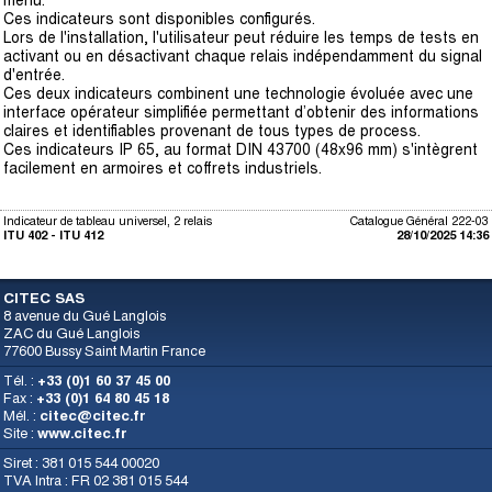
menu.
Ces indicateurs sont disponibles configurés.
Lors de l'installation, l'utilisateur peut réduire les temps de tests en
activant ou en désactivant chaque relais indépendamment du signal
d'entrée.
Ces deux indicateurs combinent une technologie évoluée avec une
interface opérateur simplifiée permettant d’obtenir des informations
claires et identifiables provenant de tous types de process.
Ces indicateurs IP 65, au format DIN 43700 (48x96 mm) s'intègrent
facilement en armoires et coffrets industriels.
Indicateur de tableau universel, 2 relais
Catalogue Général 222-03
ITU 402 - ITU 412
28/10/2025 14:36
CITEC SAS
8 avenue du Gué Langlois
ZAC du Gué Langlois
77600 Bussy Saint Martin France
Tél. :
+33 (0)1 60 37 45 00
Fax :
+33 (0)1 64 80 45 18
Mél. :
citec@citec.fr
Site :
www.citec.fr
Siret : 381 015 544 00020
TVA Intra : FR 02 381 015 544