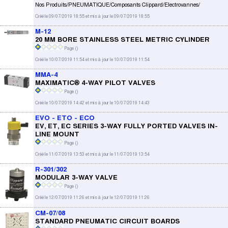
Nos Produits/PNEUMATIQUE/Composants Clippard/Electrovannes/
Créé le 09/07/2019 18:55 et mis à jour le 09/07/2019 18:55
M-12
20 MM BORE STAINLESS STEEL METRIC CYLINDER
Page (
)
Créé le 10/07/2019 11:54 et mis à jour le 10/07/2019 11:54
MMA-4
MAXIMATIC® 4-WAY PILOT VALVES
Page (
)
Créé le 10/07/2019 14:42 et mis à jour le 10/07/2019 14:43
EVO - ETO - ECO
EV, ET, EC SERIES 3-WAY FULLY PORTED VALVES IN-
LINE MOUNT
Page (
)
Créé le 11/07/2019 13:53 et mis à jour le 11/07/2019 13:54
R-301/302
MODULAR 3-WAY VALVE
Page (
)
Créé le 12/07/2019 11:26 et mis à jour le 12/07/2019 11:26
CM-07/08
STANDARD PNEUMATIC CIRCUIT BOARDS