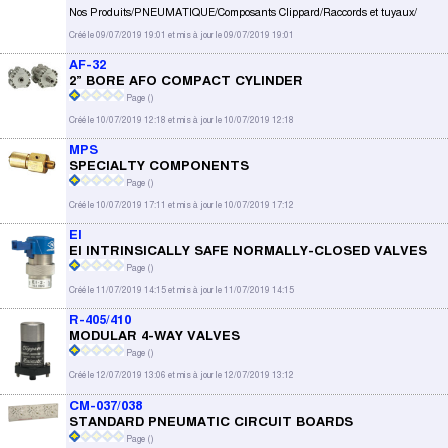
Nos Produits/PNEUMATIQUE/Composants Clippard/Raccords et tuyaux/
Créé le 09/07/2019 19:01 et mis à jour le 09/07/2019 19:01
AF-32
2” BORE AFO COMPACT CYLINDER
Page (
)
Créé le 10/07/2019 12:18 et mis à jour le 10/07/2019 12:18
MPS
SPECIALTY COMPONENTS
Page (
)
Créé le 10/07/2019 17:11 et mis à jour le 10/07/2019 17:12
EI
EI INTRINSICALLY SAFE NORMALLY-CLOSED VALVES
Page (
)
Créé le 11/07/2019 14:15 et mis à jour le 11/07/2019 14:15
R-405/410
MODULAR 4-WAY VALVES
Page (
)
Créé le 12/07/2019 13:06 et mis à jour le 12/07/2019 13:12
CM-037/038
STANDARD PNEUMATIC CIRCUIT BOARDS
Page (
)