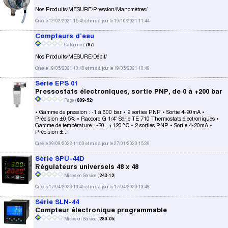
Nos Produits/MESURE/Pression/Manomètres/
Créé le 12/02/2021 15:45 et mis à jour le 19/10/2021 11:44
Compteurs d’eau
Catégorie (
787
)
Nos Produits/MESURE/Débit/
Créé le 19/05/2021 10:48 et mis à jour le 19/05/2021 10:49
Série EPS 01
Pressostats électroniques, sortie PNP, de 0 à +200 bar
Page (
809-52
)
• Gamme de pression : -1 à 600 bar • 2 sorties PNP • Sortie 4-20mA •
Précision ±0,5% • Raccord G 1/4" Série TE 710 Thermostats électroniques •
Gamme de température : -20...+120°C • 2 sorties PNP • Sortie 4-20mA •
Précision ±...
Créé le 09/09/2022 11:03 et mis à jour le 27/01/2023 15:39
Série SPU-44D
Régulateurs universels 48 x 48
Mises en Service (
243-12
)
Créé le 17/04/2023 13:45 et mis à jour le 17/04/2023 13:46
Série SLN-44
Compteur électronique programmable
Mises en Service (
289-05
)