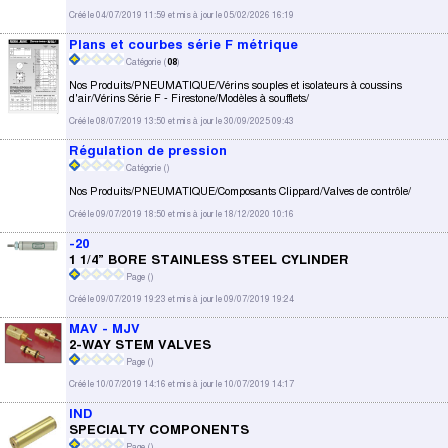
Créé le 04/07/2019 11:59 et mis à jour le 05/02/2026 16:19
Plans et courbes série F métrique
Catégorie (
08
)
Nos Produits/PNEUMATIQUE/Vérins souples et isolateurs à coussins
d'air/Vérins Série F - Firestone/Modèles à soufflets/
Créé le 08/07/2019 13:50 et mis à jour le 30/09/2025 09:43
Régulation de pression
Catégorie (
)
Nos Produits/PNEUMATIQUE/Composants Clippard/Valves de contrôle/
Créé le 09/07/2019 18:50 et mis à jour le 18/12/2020 10:16
-20
1 1/4” BORE STAINLESS STEEL CYLINDER
Page (
)
Créé le 09/07/2019 19:23 et mis à jour le 09/07/2019 19:24
MAV - MJV
2-WAY STEM VALVES
Page (
)
Créé le 10/07/2019 14:16 et mis à jour le 10/07/2019 14:17
IND
SPECIALTY COMPONENTS
Page (
)