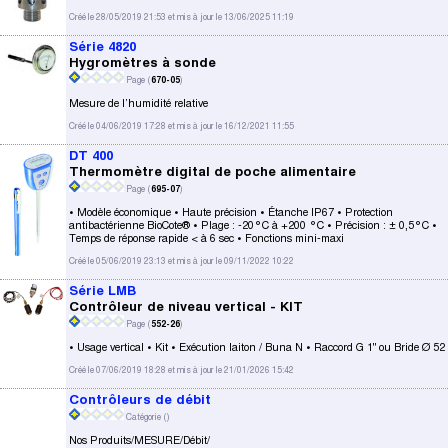
Créé le 28/05/2019 21:53 et mis à jour le 13/06/2025 11:19
Série 4820
Hygromètres à sonde
Page (
670-05
)
Mesure de l’humidité relative
Créé le 04/06/2019 17:28 et mis à jour le 16/12/2021 11:55
DT 400
Thermomètre digital de poche alimentaire
Page (
695-07
)
• Modèle économique • Haute précision • Étanche IP67 • Protection
antibactérienne BioCote® • Plage : -20°C à +200 °C • Précision : ± 0,5°C •
Temps de réponse rapide < à 6 sec • Fonctions mini-maxi
Créé le 05/06/2019 23:13 et mis à jour le 09/11/2022 10:22
Série LMB
Contrôleur de niveau vertical - KIT
Page (
552-26
)
• Usage vertical • Kit • Exécution laiton / Buna N • Raccord G 1" ou Bride Ø 52
Créé le 07/06/2019 18:28 et mis à jour le 21/01/2026 15:42
Contrôleurs de débit
Catégorie (
)
Nos Produits/MESURE/Débit/