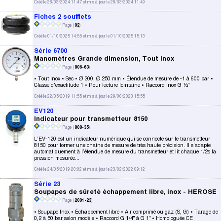
Créé le 28/03/2024 11:47 et mis à jour le 28/03/2024 11:49
Fiches 2 soufflets
Page (
02
)
Créé le 01/10/2025 14:55 et mis à jour le 01/10/2025 15:13
Série 6700
Manomètres Grande dimension, Tout Inox
Page (
806-63
)
• Tout Inox • Sec • Ø 200, Ø 250 mm • Étendue de mesure de -1 à 600 bar •
Classe d'exactitude 1 • Pour lecture lointaine • Raccord inox G ½"
Créé le 22/05/2019 11:55 et mis à jour le 29/06/2023 15:55
EV120
Indicateur pour transmetteur 8150
Page (
808-35
)
L’EV-120 est un indicateur numérique qui se connecte sur le transmetteur
8150 pour former une chaîne de mesure de très haute précision. Il s’adapte
automatiquement à l’étendue de mesure du transmetteur et lit chaque 1/2s la
pression mesurée...
Créé le 24/05/2019 20:02 et mis à jour le 23/02/2022 09:12
Série 23
Soupapes de sûreté échappement libre, inox - HEROSE
Page (
2001-23
)
• Soupape Inox • Échappement libre • Air comprimé ou gaz (S, G) • Tarage de
0,2 à 50 bar selon modèle • Raccord G 1/4" à G 1" • Homologuée CE