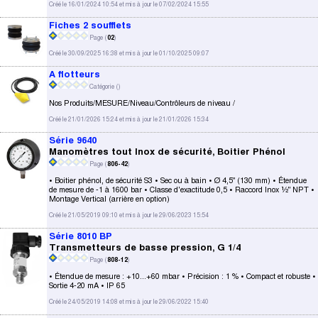
Créé le 16/01/2024 10:54 et mis à jour le 07/02/2024 15:55
Fiches 2 soufflets
Page (
02
)
Créé le 30/09/2025 16:38 et mis à jour le 01/10/2025 09:07
A flotteurs
Catégorie (
)
Nos Produits/MESURE/Niveau/Contrôleurs de niveau /
Créé le 21/01/2026 15:24 et mis à jour le 21/01/2026 15:34
Série 9640
Manomètres tout Inox de sécurité, Boitier Phénol
Page (
806-42
)
• Boitier phénol, de sécurité S3 • Sec ou à bain • Ø 4,5" (130 mm) • Étendue
de mesure de -1 à 1600 bar • Classe d'exactitude 0,5 • Raccord Inox ½" NPT •
Montage Vertical (arrière en option)
Créé le 21/05/2019 09:10 et mis à jour le 29/06/2023 15:54
Série 8010 BP
Transmetteurs de basse pression, G 1/4
Page (
808-12
)
• Étendue de mesure : +10...+60 mbar • Précision : 1 % • Compact et robuste •
Sortie 4-20 mA • IP 65
Créé le 24/05/2019 14:08 et mis à jour le 29/06/2022 15:40