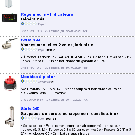
Régulateurs - Indicateurs
Généralités
Page (
)
Créé le 15/11/2022 14:08 et mis à jour le 24/01/2023 16:41
Série s.33
Vannes manuelles 2 voies, Industrie
Page (
1020-01
)
• À boisseau sphérique • GARANTIE A VIE • PS : 65 bar ≤ 1" et 40 bar > 1" •
Laiton • 1/4" à 2" • 24h de test, étanchéité garantie à 100%
Créé le 15/01/2024 16:34 et mis à jour le 07/02/2024 15:44
Modèles à piston
Catégorie (
04
)
Nos Produits/PNEUMATIQUE/Vérins souples et isolateurs à coussins
d'air/Vérins Série F - Firestone/
Créé le 26/09/2025 11:00 et mis à jour le 01/10/2025 17:07
Série 24D
Soupapes de sureté échappement canalisé, inox
Page (
2001-34
)
• Soupape inox • Échappement canalisé • Air comprimé, gaz, vapeur et
liquides (S, G, L) • Tarage de 0,3 à 60 bar selon modèle • Raccord G 3/8" à G
2" • Homologuée CE • Certificat de tarage inclus