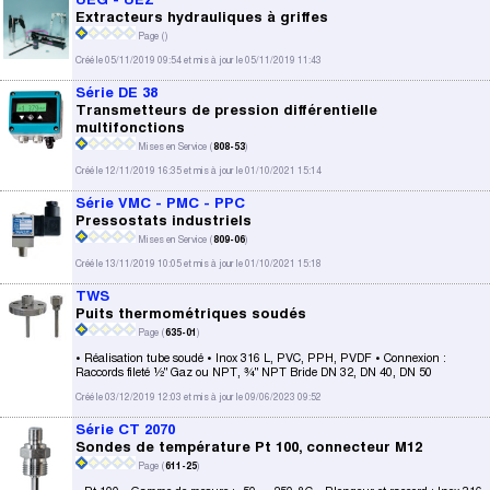
Extracteurs hydrauliques à griffes
Page (
)
Créé le 05/11/2019 09:54 et mis à jour le 05/11/2019 11:43
Série DE 38
Transmetteurs de pression différentielle
multifonctions
Mises en Service (
808-53
)
Créé le 12/11/2019 16:35 et mis à jour le 01/10/2021 15:14
Série VMC - PMC - PPC
Pressostats industriels
Mises en Service (
809-06
)
Créé le 13/11/2019 10:05 et mis à jour le 01/10/2021 15:18
TWS
Puits thermométriques soudés
Page (
635-01
)
• Réalisation tube soudé • Inox 316 L, PVC, PPH, PVDF • Connexion :
Raccords fileté ½" Gaz ou NPT, ¾" NPT Bride DN 32, DN 40, DN 50
Créé le 03/12/2019 12:03 et mis à jour le 09/06/2023 09:52
Série CT 2070
Sondes de température Pt 100, connecteur M12
Page (
611-25
)