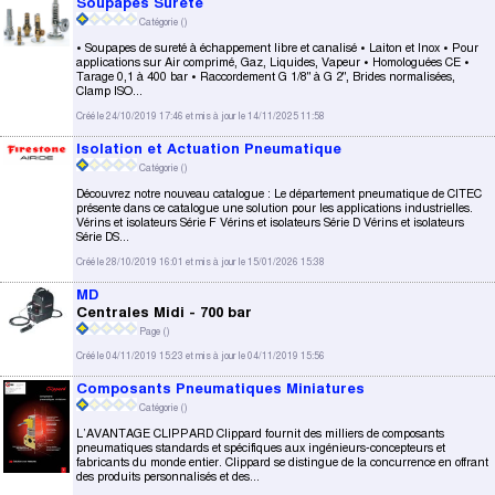
Soupapes Sûreté
Catégorie (
)
• Soupapes de sureté à échappement libre et canalisé • Laiton et Inox • Pour
applications sur Air comprimé, Gaz, Liquides, Vapeur • Homologuées CE •
Tarage 0,1 à 400 bar • Raccordement G 1/8" à G 2", Brides normalisées,
Clamp ISO...
Créé le 24/10/2019 17:46 et mis à jour le 14/11/2025 11:58
Isolation et Actuation Pneumatique
Catégorie (
)
Découvrez notre nouveau catalogue : Le département pneumatique de CITEC
présente dans ce catalogue une solution pour les applications industrielles.
Vérins et isolateurs Série F Vérins et isolateurs Série D Vérins et isolateurs
Série DS...
Créé le 28/10/2019 16:01 et mis à jour le 15/01/2026 15:38
MD
Centrales Midi - 700 bar
Page (
)
Créé le 04/11/2019 15:23 et mis à jour le 04/11/2019 15:56
Composants Pneumatiques Miniatures
Catégorie (
)
L’AVANTAGE CLIPPARD Clippard fournit des milliers de composants
pneumatiques standards et spécifiques aux ingénieurs-concepteurs et
fabricants du monde entier. Clippard se distingue de la concurrence en offrant
des produits personnalisés et des...