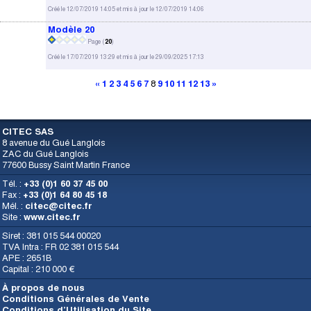
Créé le 12/07/2019 14:05 et mis à jour le 12/07/2019 14:06
Modèle 20
Page (
20
)
Créé le 17/07/2019 13:29 et mis à jour le 29/09/2025 17:13
«
1
2
3
4
5
6
7
8
9
10
11
12
13
»
CITEC SAS
8 avenue du Gué Langlois
ZAC du Gué Langlois
77600 Bussy Saint Martin France
Tél. :
+33 (0)1 60 37 45 00
Fax :
+33 (0)1 64 80 45 18
Mél. :
citec@citec.fr
Site :
www.citec.fr
Siret : 381 015 544 00020
TVA Intra : FR 02 381 015 544
APE : 2651B
Capital : 210 000 €
À propos de nous
Conditions Générales de Vente
Conditions d’Utilisation du Site