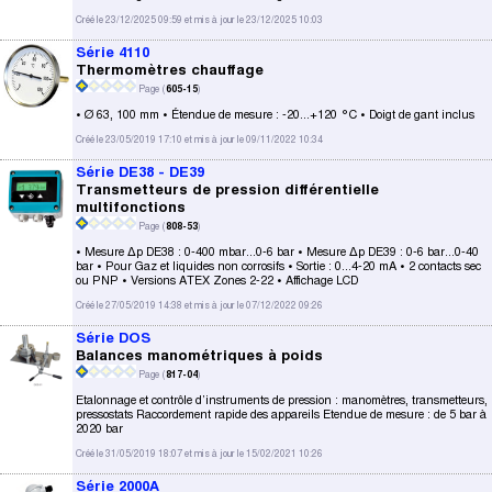
Créé le 23/12/2025 09:59 et mis à jour le 23/12/2025 10:03
Série 4110
Thermomètres chauffage
Page (
605-15
)
• Ø 63, 100 mm • Étendue de mesure : -20...+120 °C • Doigt de gant inclus
Créé le 23/05/2019 17:10 et mis à jour le 09/11/2022 10:34
Série DE38 - DE39
Transmetteurs de pression différentielle
multifonctions
Page (
808-53
)
• Mesure Δp DE38 : 0-400 mbar...0-6 bar • Mesure Δp DE39 : 0-6 bar...0-40
bar • Pour Gaz et liquides non corrosifs • Sortie : 0...4-20 mA • 2 contacts sec
ou PNP • Versions ATEX Zones 2-22 • Affichage LCD
Créé le 27/05/2019 14:38 et mis à jour le 07/12/2022 09:26
Série DOS
Balances manométriques à poids
Page (
817-04
)
Etalonnage et contrôle d’instruments de pression : manomètres, transmetteurs,
pressostats Raccordement rapide des appareils Etendue de mesure : de 5 bar à
2020 bar
Créé le 31/05/2019 18:07 et mis à jour le 15/02/2021 10:26
Série 2000A