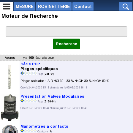
MESURE
ROBINETTERIE
Contact
Moteur de Recherche
Aperçu
Il y a
100
résultats pour
Série PDP
Plages spécifiques
Page (
731-04
)
Plages spéciales : AIR HCl 30 - 33 % NaOH 30 % NaOH 50 %
Créé le 24/04/2020 15:18 et mis à jour le 05/02/2026 16:11
Présentation Valves Modulaires
Page (
3160-01
)
Créé le 17/12/2020 10:44 et mis à jour le 17/12/2020 10:46
Manomètres à contacts
Catégorie (
4
)