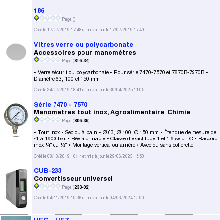
186
Page (
)
Créé le 17/07/2019 17:48 et mis à jour le 17/07/2019 17:49
Vitres verre ou polycarbonate
Accessoires pour manomètres
Page (
816-34
)
• Verre sécurit ou polycarbonate • Pour série 7470-7570 et 7870B-7970B •
Diamètre 63, 100 et 150 mm
Créé le 24/07/2019 18:41 et mis à jour le 30/04/2025 11:05
Série 7470 - 7570
Manomètres tout inox, Agroalimentaire, Chimie
Page (
806-36
)
• Tout Inox • Sec ou à bain • Ø 63, Ø 100, Ø 150 mm • Étendue de mesure de
-1 à 1600 bar • Réétalonnable • Classe d'exactitude 1 et 1,6 selon Ø • Raccord
inox ¼" ou ½" • Montage vertical ou arrière • Avec ou sans collerette
Créé le 08/10/2019 16:14 et mis à jour le 29/06/2023 15:50
CUB-233
Convertisseur universel
Page (
233-02
)
Créé le 04/11/2019 10:36 et mis à jour le 04/03/2024 15:00
UEG - UEZ