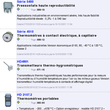
Série 5400
Pressostats haute reproductibilité
Page (
809-19
)
Applications industrielles en environnement sévère, très haute fiabilité
Reproductibilité élevée : 0,2% -1 à 540 bar
Créé le 27/05/2019 15:33 et mis à jour le 16/12/2021 11:54
Série 4510
Thermomètres à contact électrique, à capillaire
Page (
606-12
)
Applications industrielles Version économique ∅ 60, 80, -40°C à 120°C,
classe 2
Créé le 04/06/2019 14:26 et mis à jour le 12/05/2020 17:52
HD4801
Transmetteurs thermo-hygrométriques
Page (
671-16
)
Transmetteurs thermo-hygrométriques hautes performances pour la mesure
d’humidité ou d’humidité-température pour l’air ou les milieux gazeux Version
transmetteur humidité-température à contacts et affichage digital
Créé le 05/06/2019 22:13 et mis à jour le 16/12/2021 11:58
HD 2107.2
Thermomètres portables
Page (
695-64
)
• Température : -200...+650°C • Option enregistreur : modèle HD 2107.2 •