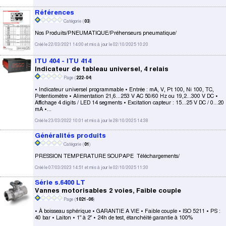
Références
Catégorie (
03
)
Nos Produits/PNEUMATIQUE/Préhenseurs pneumatique/
Créé le 22/03/2021 14:00 et mis à jour le 02/10/2025 10:20
ITU 404 - ITU 414
Indicateur de tableau universel, 4 relais
Page (
222-04
)
• Indicateur universel programmable • Entrée : mA, V, Pt 100, Ni 100, TC,
Potentiomètre • Alimentation 21,6...253 V AC 50/60 Hz ou 19,2...300 V DC •
Affichage 4 digits / LED 14 segments • Excitation capteur : 15...25 V DC / 0...20
mA •...
Créé le 23/03/2022 10:01 et mis à jour le 28/10/2025 14:38
Généralités produits
Catégorie (
01
)
PRESSION TEMPERATURE SOUPAPE Téléchargements/
Créé le 07/03/2023 14:51 et mis à jour le 02/10/2025 11:30
Série s.6400 LT
Vannes motorisables 2 voies, Faible couple
Page (
1021-06
)
• À boisseau sphérique • GARANTIE A VIE • Faible couple • ISO 5211 • PS :
40 bar • Laiton • 1" à 2" • 24h de test, étanchéité garantie à 100%