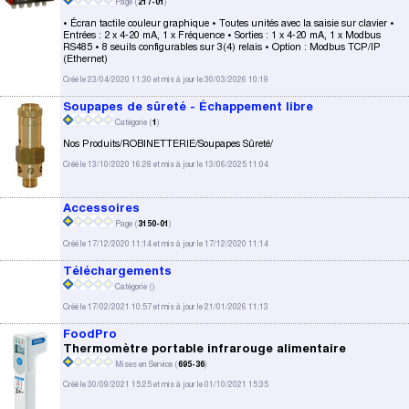
Page (
217-01
)
• Écran tactile couleur graphique • Toutes unités avec la saisie sur clavier •
Entrées : 2 x 4-20 mA, 1 x Fréquence • Sorties : 1 x 4-20 mA, 1 x Modbus
RS485 • 8 seuils configurables sur 3(4) relais • Option : Modbus TCP/IP
(Ethernet)
Créé le 23/04/2020 11:30 et mis à jour le 30/03/2026 10:19
Soupapes de sûreté - Échappement libre
Catégorie (
1
)
Nos Produits/ROBINETTERIE/Soupapes Sûreté/
Créé le 13/10/2020 16:28 et mis à jour le 13/06/2025 11:04
Accessoires
Page (
3150-01
)
Créé le 17/12/2020 11:14 et mis à jour le 17/12/2020 11:14
Téléchargements
Catégorie (
)
Créé le 17/02/2021 10:57 et mis à jour le 21/01/2026 11:13
FoodPro
Thermomètre portable infrarouge alimentaire
Mises en Service (
695-36
)
Créé le 30/09/2021 15:25 et mis à jour le 01/10/2021 15:35