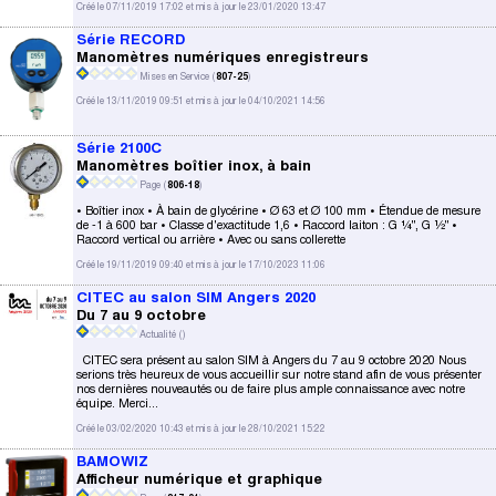
Créé le 07/11/2019 17:02 et mis à jour le 23/01/2020 13:47
Série RECORD
Manomètres numériques enregistreurs
Mises en Service (
807-25
)
Créé le 13/11/2019 09:51 et mis à jour le 04/10/2021 14:56
Série 2100C
Manomètres boîtier inox, à bain
Page (
806-18
)
• Boîtier inox • À bain de glycérine • Ø 63 et Ø 100 mm • Étendue de mesure
de -1 à 600 bar • Classe d'exactitude 1,6 • Raccord laiton : G ¼", G ½" •
Raccord vertical ou arrière • Avec ou sans collerette
Créé le 19/11/2019 09:40 et mis à jour le 17/10/2023 11:06
CITEC au salon SIM Angers 2020
Du 7 au 9 octobre
Actualité (
)
CITEC sera présent au salon SIM à Angers du 7 au 9 octobre 2020 Nous
serions très heureux de vous accueillir sur notre stand afin de vous présenter
nos dernières nouveautés ou de faire plus ample connaissance avec notre
équipe. Merci...
Créé le 03/02/2020 10:43 et mis à jour le 28/10/2021 15:22
BAMOWIZ
Afficheur numérique et graphique