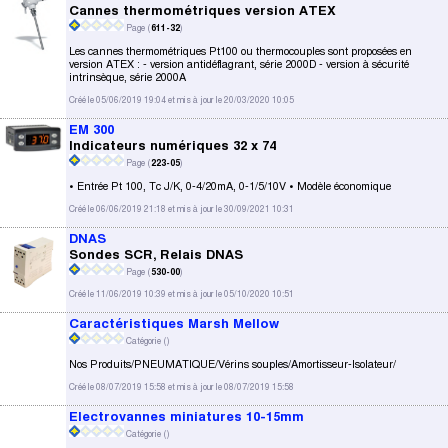
Cannes thermométriques version ATEX
Page (
611-32
)
Les cannes thermométriques Pt100 ou thermocouples sont proposées en
version ATEX : - version antidéflagrant, série 2000D - version à sécurité
intrinsèque, série 2000A
Créé le 05/06/2019 19:04 et mis à jour le 20/03/2020 10:05
EM 300
Indicateurs numériques 32 x 74
Page (
223-05
)
• Entrée Pt 100, Tc J/K, 0-4/20mA, 0-1/5/10V • Modèle économique
Créé le 06/06/2019 21:18 et mis à jour le 30/09/2021 10:31
DNAS
Sondes SCR, Relais DNAS
Page (
530-00
)
Créé le 11/06/2019 10:39 et mis à jour le 05/10/2020 10:51
Caractéristiques Marsh Mellow
Catégorie (
)
Nos Produits/PNEUMATIQUE/Vérins souples/Amortisseur-Isolateur/
Créé le 08/07/2019 15:58 et mis à jour le 08/07/2019 15:58
Electrovannes miniatures 10-15mm
Catégorie (
)