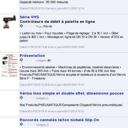
Capacité mémoire : 80 000 mesures
Créé le 07/06/2019 13:15 et mis à jour le 09/11/2022 10:14
Série VHS
Contrôleurs de débit à palette en ligne
Page (
710-10
)
• Laiton ou Inox • Pour liquides • Plage de réglage : 2 à 50 l /mn • Débit
jusqu'à 400 l /mn • Montage en ligne de DN 10 à DN 50 • Version ATEX en
option
Créé le 11/06/2019 15:40 et mis à jour le 05/02/2026 15:09
Présentation
Catégorie (
01
)
• Environnements sévères • Machines de papèteries, matériel decarrières •
Course maxi 385 mm • Force maxi 45 tonnes • Ø de 50 à 950 mm Nos
Produits/PNEUMATIQUE/Vérins souples et isolateurs à coussins d'air/Vérins
Série F - Firestone/
Créé le 08/07/2019 13:45 et mis à jour le 29/09/2025 12:13
Vérins inox simple et double effet, dimensions pouces
Catégorie (
)
Nos Produits/PNEUMATIQUE/Composants Clippard/Vérins pneumatiques/
Créé le 09/07/2019 18:41 et mis à jour le 09/07/2019 18:41
Raccords cannelés laiton nickelé Slip-On
Catégorie (
)