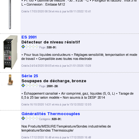
• Pt 100 • Gamme de mesure : -50...+250 °C • Plongeur et raccord : Inox 316
L • Connexion : Embase M12
Créé le 17/03/2020 08:54 et mis à jour le 09/11/2022 10:41
ES 2001
Détecteur de niveau résistif
Page (
530-01
)
• Pour tous liquides conducteurs • Réglages sensibilité, temporisation et mode
de travail • Compatible avec toutes nos électrode
Créé le 24/04/2020 09:05 et mis à jour le 21/01/2026 15:28
Série 25
Soupapes de décharge, bronze
Page (
2001-29
)
• Échappement canalisé • Air comprimé, gaz, liquides (S, G, L) • Tarage de
0,5 à 25 bar selon modèle • Non soumis à la DESP 2014
Créé le 16/10/2020 14:31 et mis à jour le 15/12/2022 12:05
Généralités Thermocouples
Catégorie (
620-01
)
Nos Produits/MESURE/Température/Sondes industrielles de
température/Sondes Thermocouple/
Créé le 17/12/2020 16:48 et mis à jour le 17/12/2020 16:48