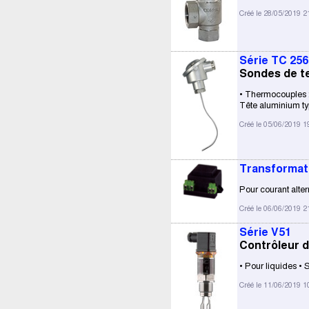
Créé le 28/05/2019 2
Série TC 256
Sondes de t
• Thermocouples :
Tête aluminium t
Créé le 05/06/2019 1
Transformat
Pour courant alter
Créé le 06/06/2019 2
Série V51
Contrôleur d
• Pour liquides • 
Créé le 11/06/2019 1