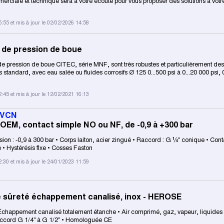
rciale et technique sera à votre écoute pour vous proposer des solutions à votre
5:55 et mis à jour le 02/02/2026 14:58
de pression de boue
 pression de boue CITEC, série MNF, sont très robustes et particulièrement des
s standard, avec eau salée ou fluides corrosifs ∅ 125 0...500 psi à 0...20 000 psi, 0
2:45 et mis à jour le 12/02/2021 16:13
 VCN
OEM, contact simple NO ou NF, de -0,9 à +300 bar
on : -0,9 à 300 bar • Corps laiton, acier zingué • Raccord : G ¼" conique • Con
• Hystérésis fixe • Cosses Faston
2:30 et mis à jour le 24/01/2023 11:59
 sûreté échappement canalisé, inox - HEROSE
Échappement canalisé totalement étanche • Air comprimé, gaz, vapeur, liquides
accord G 1/4" à G 1/2" • Homologuée CE