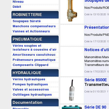
Soupapes de
Niveau
Débit
Nos Produits/RO
ROBINETTERIE
Créé le 13/10/2020 1
Soupapes Sûreté
Manchons compensateurs
Présentatio
Vannes et Actionneurs
Nos Produits/PN
PNEUMATIQUE
Créé le 17/12/2020 1
Vérins souples et
isolateurs à coussins d'air
Notices d’uti
Amortisseurs caoutchouc
Manomètres Manom
Préhenseurs pneumatique
Manomètres numér
Composants Clippard
Transmetteurs de p
Créé le 17/02/2021 1
HYDRAULIQUE
Vérins hydrauliques
Série 8500E
Pompes hydrauliques
Transmetteu
Valves et accessoires
Créé le 01/10/2021 1
Outillages hydrauliques
Documentation
Série DE 90
Plaquette