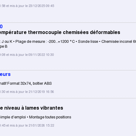
1:58 et mis à jour le 23/12/2025 09:45
0
empérature thermocouple chemisées déformables
 J ou K • Plage de mesure : -200...+1200 °C • Sonde lisse • Chemisée inconel 60
ype B
9:08 et mis à jour le 09/11/2022 10:30
eurs
natif Format 32x74, boîtier ABS
1:30 et mis à jour le 21/12/2019 16:56
e niveau à lames vibrantes
Simple d'emploi • Montage toutes positions
0:45 et mis à jour le 21/01/2026 15:22