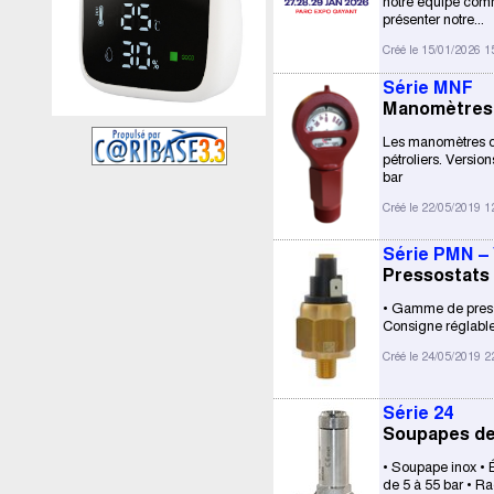
notre équipe comme
présenter notre...
Créé le 15/01/2026 1
Série MNF
Manomètres 
Les manomètres de
pétroliers. Version
bar
Créé le 22/05/2019 1
Série PMN –
Pressostats 
• Gamme de pressi
Consigne réglable 
Créé le 24/05/2019 2
Série 24
Soupapes de
• Soupape inox • 
de 5 à 55 bar • R