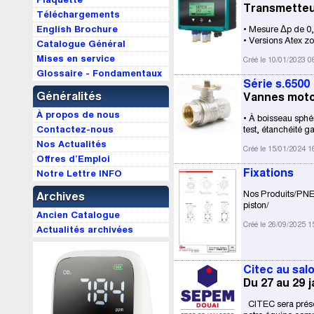
Transmetteur
Téléchargements
English Brochure
• Mesure Δp de 0,
• Versions Atex z
Catalogue Général
Mises en service
Créé le 10/01/2023 0
Glossaire - Fondamentaux
Série s.6500
Généralités
Vannes motor
À propos de nous
• À boisseau sphé
Contactez-nous
test, étanchéité g
Nos Actualités
Créé le 15/01/2024 1
Offres d’Emploi
Fixations
Notre Lettre INFO
Nos Produits/PNEU
Archives
piston/
Ancien Catalogue
Créé le 26/09/2025 1
Actualités archivées
Citec au sa
Du 27 au 29 j
CITEC sera présen