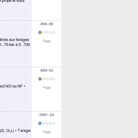
 projet et vous
806-68
tinés aux forages
Page
...70 bar à 0...700
809-02
tact NO ou NF •
Page
2001-24
 (S, G,L) • Tarage
Page