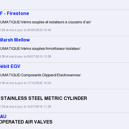
F - Firestone
MATIQUE/Vérins souples et isolateurs à coussins d'air/
3:38 et mis à jour le 30/09/2025 13:43
Marsh Mellow
UMATIQUE/Vérins souples/Amortisseur-Isolateur/
5:58 et mis à jour le 08/07/2019 15:58
débit EGV
EUMATIQUE/Composants Clippard/Electrovannes/
8:56 et mis à jour le 17/12/2020 16:03
 STAINLESS STEEL METRIC CYLINDER
1:55 et mis à jour le 10/07/2019 11:56
EAU
OPERATED AIR VALVES