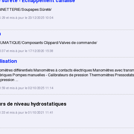
 sûreté - Échappement canalisé
BINETTERIE/Soupapes Sûreté/
6:29 et mis à jour le 23/12/2025 10:04
n
EUMATIQUE/Composants Clippard/Valves de commande/
5:37 et mis à jour le 17/12/2020 15:38
lisation
ètres différentiels Manomètres à contacts électriques Manomètres avec transm
iques Pompes manuelles - Calibrateurs de pression Thermomètres Pressostats
ression ...
0:59 et mis à jour le 02/10/2025 11:14
rs de niveau hydrostatiques
1:33 et mis à jour le 01/10/2021 11:41