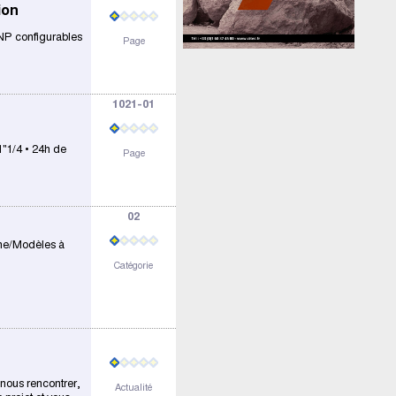
ion
PNP configurables
Page
1021-01
1"1/4 • 24h de
Page
02
one/Modèles à
Catégorie
nous rencontrer,
Actualité