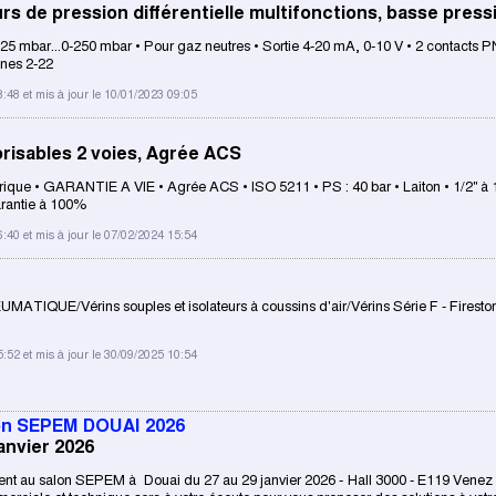
s de pression différentielle multifonctions, basse press
25 mbar...0-250 mbar • Pour gaz neutres • Sortie 4-20 mA, 0-10 V • 2 contacts 
ones 2-22
8:48 et mis à jour le 10/01/2023 09:05
isables 2 voies, Agrée ACS
rique • GARANTIE A VIE • Agrée ACS • ISO 5211 • PS : 40 bar • Laiton • 1/2" à 
arantie à 100%
6:40 et mis à jour le 07/02/2024 15:54
MATIQUE/Vérins souples et isolateurs à coussins d'air/Vérins Série F - Firest
5:52 et mis à jour le 30/09/2025 10:54
lon SEPEM DOUAI 2026
anvier 2026
t au salon SEPEM à Douai du 27 au 29 janvier 2026 - Hall 3000 - E119 Venez 